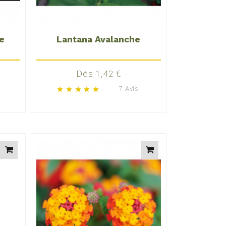
e
Lantana Avalanche
Prix
Dès 1,42 €
7 Avis
star
star
star
star
star