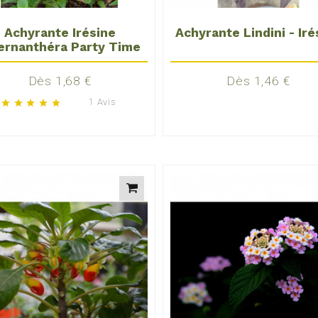
Achyrante Irésine
Achyrante Lindini - Iré
ernanthéra Party Time
Prix
Prix
Dès 1,68 €
Dès 1,46 €
1 Avis
star
star
star
star
star