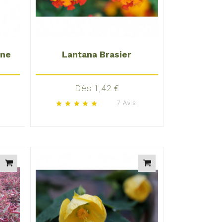
une
Lantana Brasier
Prix
Dès 1,42 €
7 Avis
star
star
star
star
star