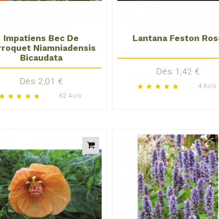
Impatiens Bec De
Lantana Feston Ros
rroquet Niamniadensis
Bicaudata
Prix
Dès 1,42 €
Prix
Dès 2,01 €
4 Avis
star
star
star
star
star
62 Avis
star
star
star
star
star