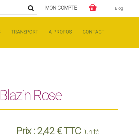
0
MON COMPTE
Blog
S
TRANSPORT
A PROPOS
CONTACT
 Blazin Rose
Prix :
2,42 € TTC
l'unité