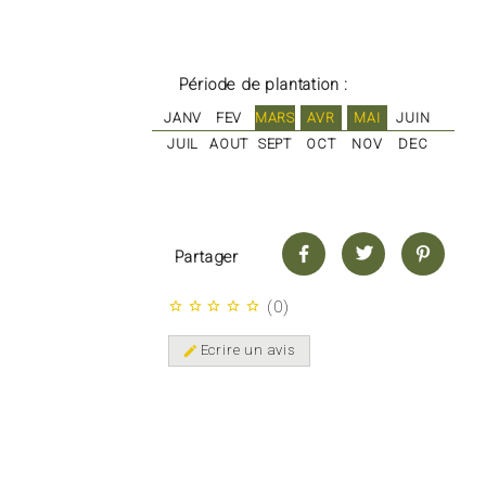
Période de plantation :
JANV
FEV
MARS
AVR
MAI
JUIN
JUIL
AOUT
SEPT
OCT
NOV
DEC
Partager
(
0
)
star_border
star_border
star_border
star_border
star_border
Ecrire un avis
edit