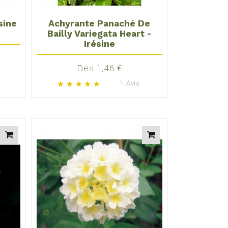
sine
Achyrante Panaché De
Bailly Variegata Heart -
Irésine
Prix
Dès 1,46 €
1 Avis
star
star
star
star
star