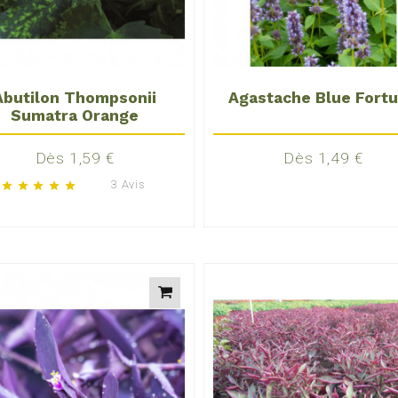
Abutilon Thompsonii
Agastache Blue Fort
Sumatra Orange
Prix
Prix
Dès 1,59 €
Dès 1,49 €
3 Avis
star
star
star
star
star