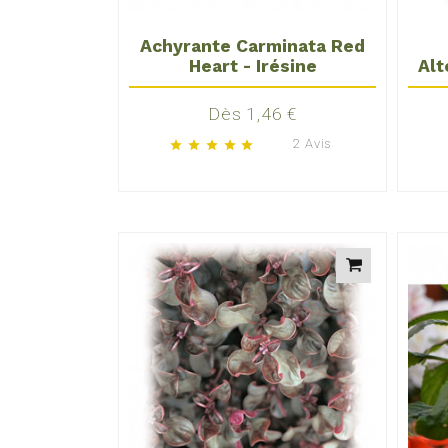
Achyrante Carminata Red
Heart - Irésine
Alt
Prix
Dès 1,46 €
2 Avis
star
star
star
star
star