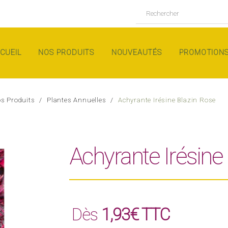
CUEIL
NOS PRODUITS
NOUVEAUTÉS
PROMOTION
s Produits
Plantes Annuelles
Achyrante Irésine Blazin Rose
Achyrante Irésine
Dès
1,93€ TTC