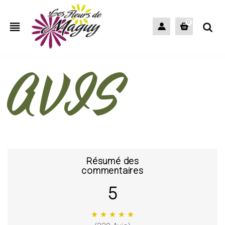
view_headline
0
AVIS
Résumé des
commentaires
5
star
star
star
star
star