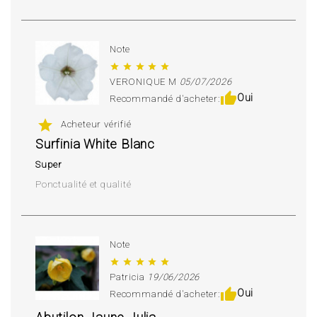
Note
star
star
star
star
star
VERONIQUE M
05/07/2026
thumb_up
Oui
Recommandé d'acheter:
star
Acheteur vérifié
Surfinia White Blanc
Super
Ponctualité et qualité
Note
star
star
star
star
star
Patricia
19/06/2026
thumb_up
Oui
Recommandé d'acheter: