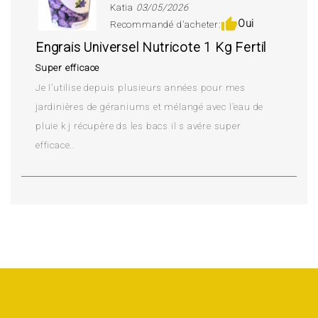
Katia
03/05/2026
thumb_up
Oui
Recommandé d'acheter:
Engrais Universel Nutricote 1 Kg Fertil
Super efficace
Je l’utilise depuis plusieurs années pour mes
jardinières de géraniums et mélangé avec l’eau de
pluie k j récupère ds les bacs il s avére super
efficace..