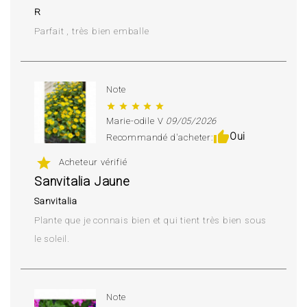
R
Parfait , très bien emballe
Note
star
star
star
star
star
Marie-odile V
09/05/2026
thumb_up
Oui
Recommandé d'acheter:
star
Acheteur vérifié
Sanvitalia Jaune
Sanvitalia
Plante que je connais bien et qui tient très bien sous
le soleil.
Note