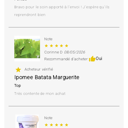
Bravo pour le soin apporté à l'envoi ! J'espère qu'ils
reprendront bien
Note
star
star
star
star
star
Corinne D
08/05/2026
thumb_up
Oui
Recommandé d'acheter:
star
Acheteur vérifié
Ipomee Batata Marguerite
Top
Très contente de mon achat
Note
star
star
star
star
star