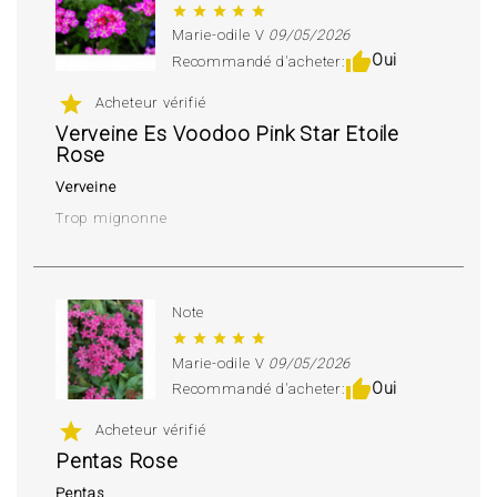
star
star
star
star
star
Marie-odile V
09/05/2026
thumb_up
Oui
Recommandé d'acheter:
star
Acheteur vérifié
Verveine Es Voodoo Pink Star Etoile
Rose
Verveine
Trop mignonne
Note
star
star
star
star
star
Marie-odile V
09/05/2026
thumb_up
Oui
Recommandé d'acheter:
star
Acheteur vérifié
Pentas Rose
Pentas