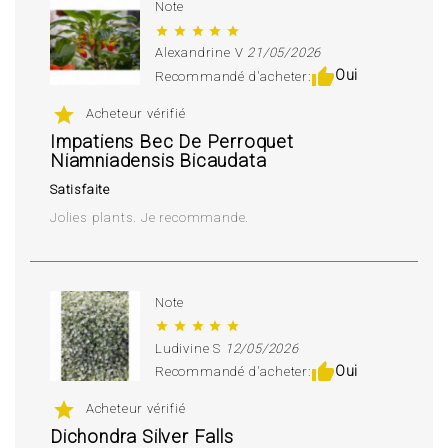
Note
star
star
star
star
star
Alexandrine V
21/05/2026
thumb_up
Oui
Recommandé d'acheter:
star
Acheteur vérifié
Impatiens Bec De Perroquet
Niamniadensis Bicaudata
Satisfaite
Jolies plants. Je recommande.
Note
star
star
star
star
star
Ludivine S
12/05/2026
thumb_up
Oui
Recommandé d'acheter:
star
Acheteur vérifié
Dichondra Silver Falls