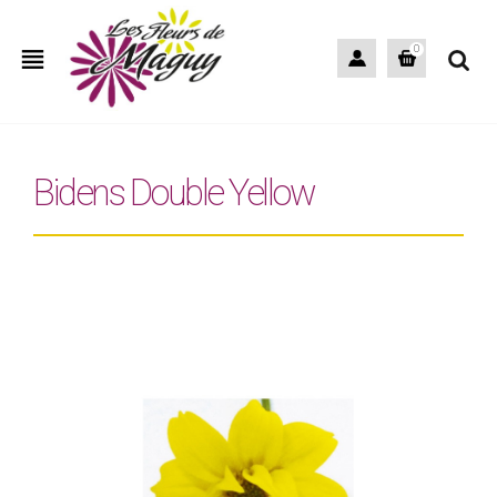
view_headline
0
Bidens Double Yellow