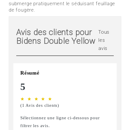
submerge pratiquement le séduisant feuillage
de fougère.
Avis des clients pour
Tous
Bidens Double Yellow
les
avis
Résumé
5
star
star
star
star
star
(1 Avis des clients)
Sélectionnez une ligne ci-dessous pour
filtrer les avis.