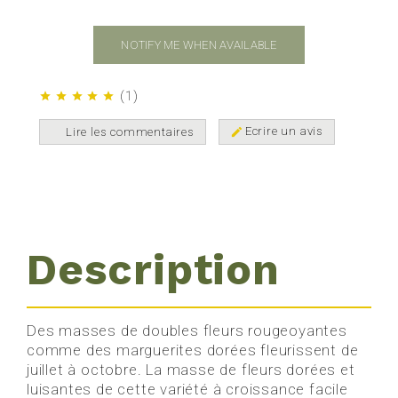
NOTIFY ME WHEN AVAILABLE
(
1
)
star
star
star
star
star
Ecrire un avis
Lire les commentaires
edit
Description
Des masses de doubles fleurs rougeoyantes
comme des marguerites dorées fleurissent de
juillet à octobre. La masse de fleurs dorées et
luisantes de cette variété à croissance facile