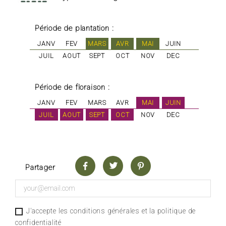
Période de plantation :
JANV
FEV
MARS
AVR
MAI
JUIN
JUIL
AOUT
SEPT
OCT
NOV
DEC
Période de floraison :
JANV
FEV
MARS
AVR
MAI
JUIN
JUIL
AOUT
SEPT
OCT
NOV
DEC
Partager
J'accepte les conditions générales et la politique de
confidentialité