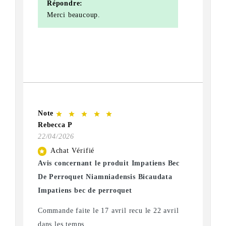
Répondre:
Merci beaucoup.
Note
star
star
star
star
star
Rebecca P
22/04/2026
Achat Vérifié
star
Avis concernant le produit Impatiens Bec
De Perroquet Niamniadensis Bicaudata
Impatiens bec de perroquet
Commande faite le 17 avril recu le 22 avril
dans les temps.