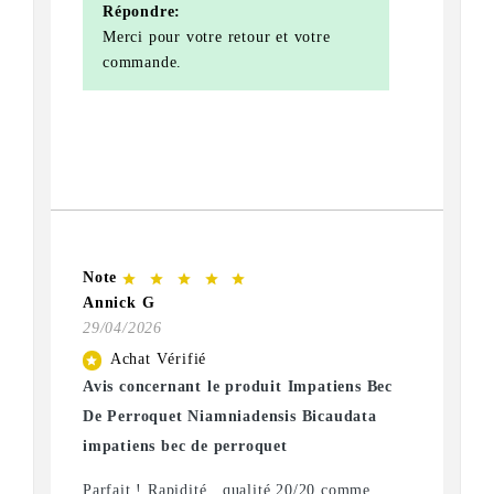
Répondre:
Merci pour votre retour et votre
commande.
Note
star
star
star
star
star
Annick G
29/04/2026
Achat Vérifié
star
Avis concernant le produit Impatiens Bec
De Perroquet Niamniadensis Bicaudata
impatiens bec de perroquet
Parfait ! Rapidité , qualité 20/20 comme