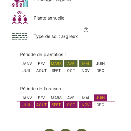
Plante annuelle
Type de sol : argileux
Période de plantation :
JANV
FEV
MARS
AVR
MAI
JUIN
JUIL
AOUT
SEPT
OCT
NOV
DEC
Période de floraison :
JANV
FEV
MARS
AVR
MAI
JUIN
JUIL
AOUT
SEPT
OCT
NOV
DEC