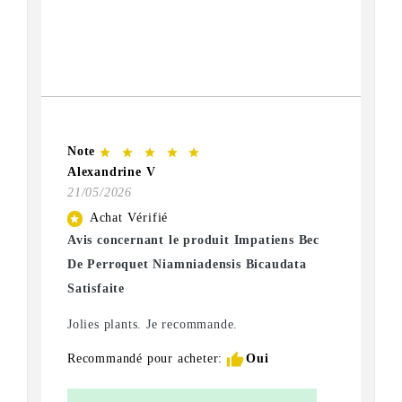
Note
star
star
star
star
star
Alexandrine V
21/05/2026
Achat Vérifié
star
Avis concernant le produit Impatiens Bec
De Perroquet Niamniadensis Bicaudata
Satisfaite
Jolies plants. Je recommande.
thumb_up
Recommandé pour acheter:
Oui