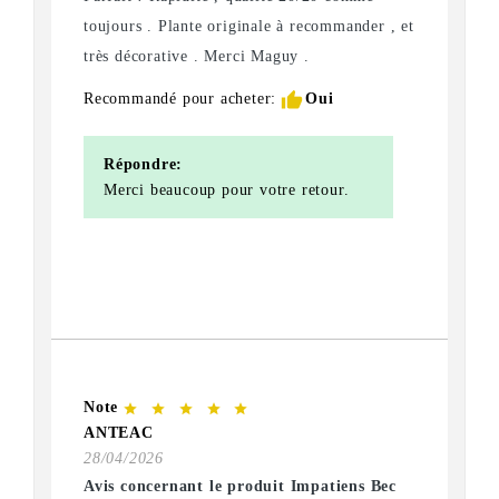
toujours . Plante originale à recommander , et
très décorative . Merci Maguy .
thumb_up
Recommandé pour acheter:
Oui
Répondre:
Merci beaucoup pour votre retour.
Note
star
star
star
star
star
ANTEAC
28/04/2026
Avis concernant le produit Impatiens Bec