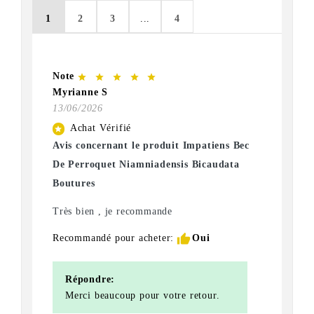
1
2
3
...
4
Note
star
star
star
star
star
Myrianne S
13/06/2026
Achat Vérifié
star
Avis concernant le produit Impatiens Bec
De Perroquet Niamniadensis Bicaudata
Boutures
Très bien , je recommande
thumb_up
Recommandé pour acheter:
Oui
Répondre:
Merci beaucoup pour votre retour.