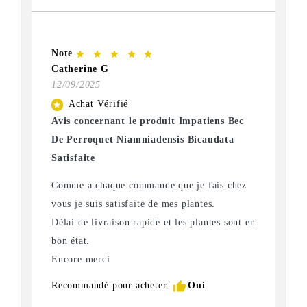
Note
star
star
star
star
star
Catherine G
12/09/2025
Achat Vérifié
star
Avis concernant le produit Impatiens Bec
De Perroquet Niamniadensis Bicaudata
Satisfaite
Comme à chaque commande que je fais chez
vous je suis satisfaite de mes plantes.
Délai de livraison rapide et les plantes sont en
bon état.
Encore merci
thumb_up
Recommandé pour acheter:
Oui