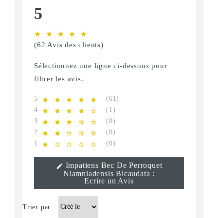
5
star
star
star
star
star
(62 Avis des clients)
Sélectionnez une ligne ci-dessous pour
filtrer les avis.
5
(61)
star
star
star
star
star
4
(1)
star
star
star
star
star_border
3
(0)
star
star
star
star_border
star_border
2
(0)
star
star
star_border
star_border
star_border
1
(0)
star
star_border
star_border
star_border
star_border
Impatiens Bec De Perroquet
edit
Niamniadensis Bicaudata :
Ecrire un Avis
Trier par