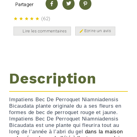
Partager
(
62
)
star
star
star
star
star
Ecrire un avis
Lire les commentaires
edit
Description
Impatiens Bec De Perroquet Niamniadensis
Bicaudata plante originale du a ses fleurs en
formes de bec de perroquet rouge et jaune.
Impatiens Bec De Perroquet Niamniadensis
Bicaudata est une plante qui fleurira tout au
long de l’année à l’abri du gel
dans la maison