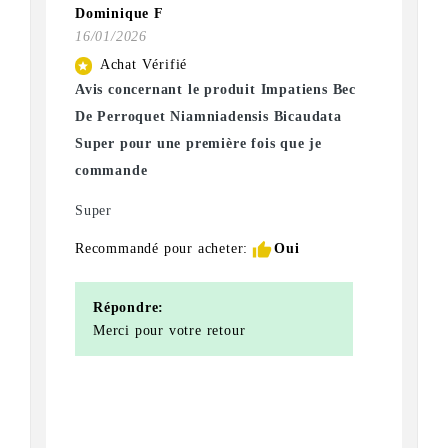
Dominique F
16/01/2026
Achat Vérifié
star
Avis concernant le produit Impatiens Bec
De Perroquet Niamniadensis Bicaudata
Super pour une première fois que je
commande
Super
thumb_up
Recommandé pour acheter:
Oui
Répondre:
Merci pour votre retour