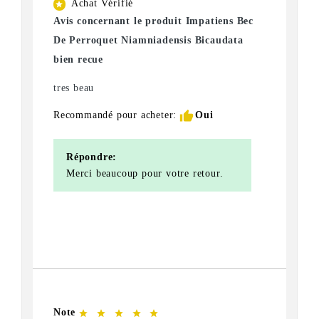
Achat Vérifié
star
Avis concernant le produit Impatiens Bec
De Perroquet Niamniadensis Bicaudata
bien recue
tres beau
thumb_up
Recommandé pour acheter:
Oui
Répondre:
Merci beaucoup pour votre retour.
Note
star
star
star
star
star