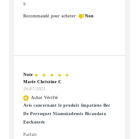
9
thumb_down
Recommandé pour acheter:
Non
Note
star
star
star
star
star
Marie Christine C
26/07/2025
Achat Vérifié
star
Avis concernant le produit Impatiens Bec
De Perroquet Niamniadensis Bicaudata
Enchantée
Parfait