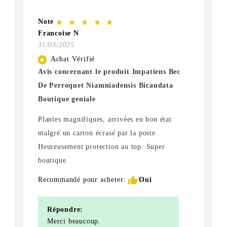
Note
star
star
star
star
star
Francoise N
31/03/2025
Achat Vérifié
star
Avis concernant le produit Impatiens Bec
De Perroquet Niamniadensis Bicaudata
Boutique geniale
Plantes magnifiques, arrivées en bon état
malgré un carton écrasé par la poste.
Heureusement protection au top. Super
boutique.
thumb_up
Recommandé pour acheter:
Oui
Répondre:
Merci beaucoup.