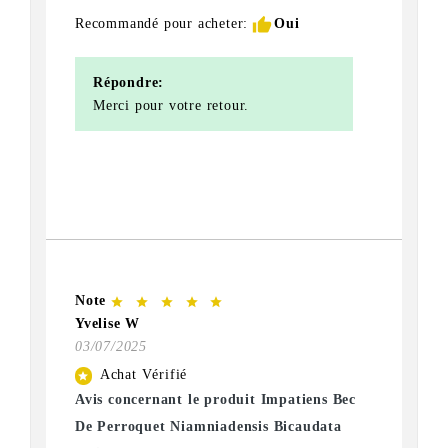
thumb_up
Recommandé pour acheter:
Oui
Répondre:
Merci pour votre retour.
Note
star
star
star
star
star
Yvelise W
03/07/2025
Achat Vérifié
star
Avis concernant le produit Impatiens Bec
De Perroquet Niamniadensis Bicaudata