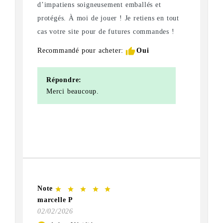
d’impatiens soigneusement emballés et
protégés. À moi de jouer ! Je retiens en tout
cas votre site pour de futures commandes !
thumb_up
Recommandé pour acheter:
Oui
Répondre:
Merci beaucoup.
Note
star
star
star
star
star
marcelle P
02/02/2026