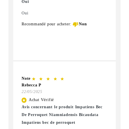
Oui
Oui
thumb_down
Recommandé pour acheter:
Non
Note
star
star
star
star
star
Rebecca P
22/05/2025
Achat Vérifié
star
Avis concernant le produit Impatiens Bec
De Perroquet Niamniadensis Bicaudata
Impatiens bec de perroquet