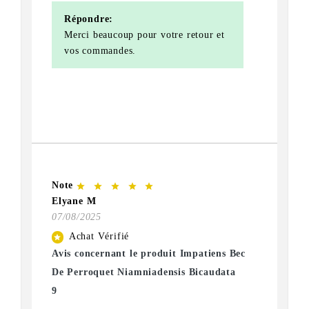
Répondre:
Merci beaucoup pour votre retour et
vos commandes.
Note
star
star
star
star
star
Elyane M
07/08/2025
Achat Vérifié
star
Avis concernant le produit Impatiens Bec
De Perroquet Niamniadensis Bicaudata
9