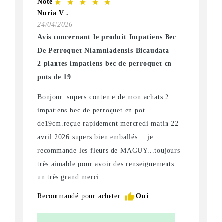
Note
star
star
star
star
star
Nuria V .
24/04/2026
Avis concernant le produit Impatiens Bec
De Perroquet Niamniadensis Bicaudata
2 plantes impatiens bec de perroquet en
pots de 19
Bonjour. supers contente de mon achats 2
impatiens bec de perroquet en pot
de19cm.reçue rapidement mercredi matin 22
avril 2026 supers bien emballés ...je
recommande les fleurs de MAGUY...toujours
très aimable pour avoir des renseignements ..
un très grand merci ...
thumb_up
Recommandé pour acheter:
Oui