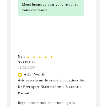
Merci beaucoup pour votre retour et
votre commande.
Note
star
star
star
star
star
SYLVIE D
11/03/2026
Achat Vérifié
star
Avis concernant le produit Impatiens Bec
De Perroquet Niamniadensis Bicaudata
Parfait!
Reçu la commande rapidement, pieds