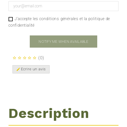
J'accepte les conditions générales et la politique de
confidentialité
NOTIFY ME WHEN AVAILABLE
(
0
)
star_border
star_border
star_border
star_border
star_border
Ecrire un avis
edit
Description