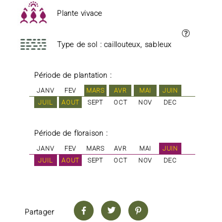
Plante vivace
Type de sol : caillouteux, sableux
Période de plantation :
JANV
FEV
MARS
AVR
MAI
JUIN
JUIL
AOUT
SEPT
OCT
NOV
DEC
Période de floraison :
JANV
FEV
MARS
AVR
MAI
JUIN
JUIL
AOUT
SEPT
OCT
NOV
DEC
Partager