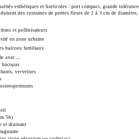
ualités esthétiques et horticoles : port compact, grande toléranc
roduisent des centaines de petites fleurs de 2 à 3 cm de diamètre
rdons et pollinisateurs
rsité en zone urbaine
es balcons familiaux
-le avec…
,
bacopas
bants, verveines
s
osteospermums
eil
um 5h)
e et drainant
stagnante
jours (type géranium ou
surfinias
)