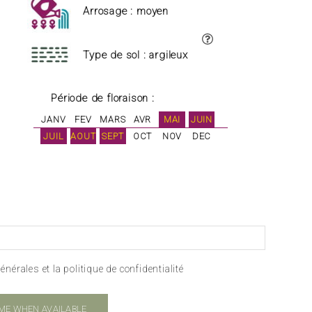
Arrosage : moyen
Type de sol : argileux
Période de floraison :
JANV
FEV
MARS
AVR
MAI
JUIN
JUIL
AOUT
SEPT
OCT
NOV
DEC
énérales et la politique de confidentialité
 ME WHEN AVAILABLE