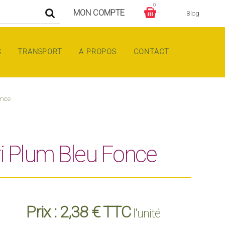
0
MON COMPTE
Blog
S
TRANSPORT
A PROPOS
CONTACT
once
ri Plum Bleu Fonce
Prix :
2,38 € TTC
l'unité