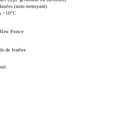
 fanées (auto-nettoyant)
ux >10°C
Bleu Fonce
rds de fenêtre
mal