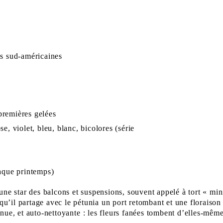
és sud-américaines
premières gelées
e, violet, bleu, blanc, bicolores (série
haque printemps)
une star des balcons et suspensions, souvent appelé à tort « mini
 qu’il partage avec le pétunia un port retombant et une floraison 
inue, et
auto-nettoyante
: les fleurs fanées tombent d’elles-mêmes