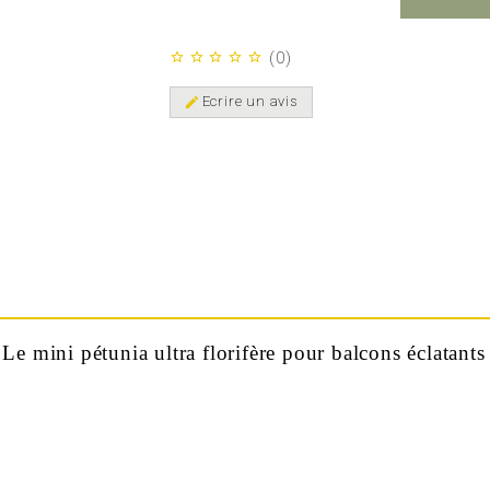
(
0
)
star_border
star_border
star_border
star_border
star_border
Ecrire un avis
edit
Le mini pétunia ultra florifère pour balcons éclatants e