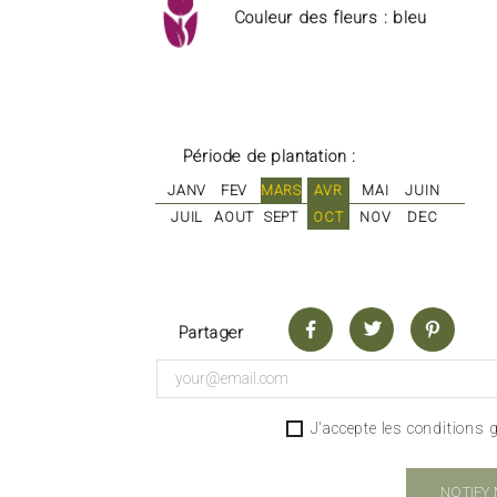
Couleur des fleurs : bleu
Période de plantation :
JANV
FEV
MARS
AVR
MAI
JUIN
JUIL
AOUT
SEPT
OCT
NOV
DEC
Partager
J'accepte les conditions g
NOTIFY