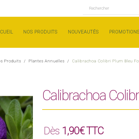
CUEIL
NOS PRODUITS
NOUVEAUTÉS
PROMOTION
s Produits
Plantes Annuelles
Calibrachoa Colibri Plum Bleu F
Calibrachoa Colib
Dès
1,90€ TTC