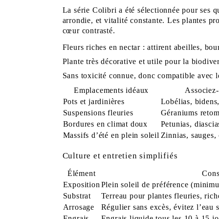
La série Colibri a été sélectionnée pour ses q
arrondie, et vitalité constante. Les plantes p
cœur contrasté.
Fleurs riches en nectar : attirent abeilles, bou
Plante très décorative et utile pour la biodive
Sans toxicité connue, donc compatible avec l
Emplacements idéaux
Associez
Pots et jardinières
Lobélias, bidens
Suspensions fleuries
Géraniums retom
Bordures en climat doux
Petunias
,
diascia
Massifs d’été en plein soleil
Zinnias, sauges,
Culture et entretien simplifiés
Élément
Cons
Exposition
Plein soleil de préférence (minim
Substrat
Terreau pour plantes fleuries, rich
Arrosage
Régulier sans excès, évitez l’eau 
Engrais
Engrais liquide tous les 10 à 15 