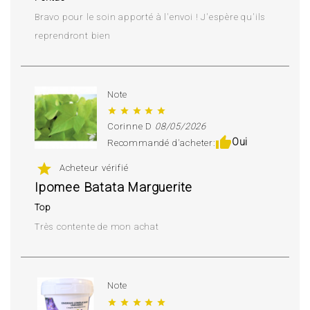
Bravo pour le soin apporté à l'envoi ! J'espère qu'ils
reprendront bien
Note
star
star
star
star
star
Corinne D
08/05/2026
thumb_up
Oui
Recommandé d'acheter:
star
Acheteur vérifié
Ipomee Batata Marguerite
Top
Très contente de mon achat
Note
star
star
star
star
star