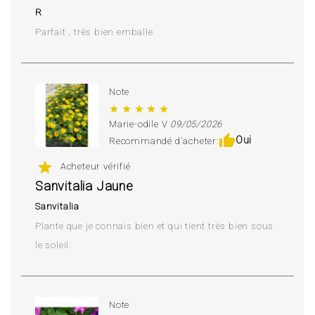
R
Parfait , très bien emballe
Note
star
star
star
star
star
Marie-odile V
09/05/2026
thumb_up
Oui
Recommandé d'acheter:
star
Acheteur vérifié
Sanvitalia Jaune
Sanvitalia
Plante que je connais bien et qui tient très bien sous
le soleil.
Note