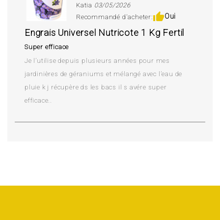
Katia
03/05/2026
thumb_up
Oui
Recommandé d'acheter:
Engrais Universel Nutricote 1 Kg Fertil
Super efficace
Je l’utilise depuis plusieurs années pour mes
jardinières de géraniums et mélangé avec l’eau de
pluie k j récupère ds les bacs il s avére super
efficace..