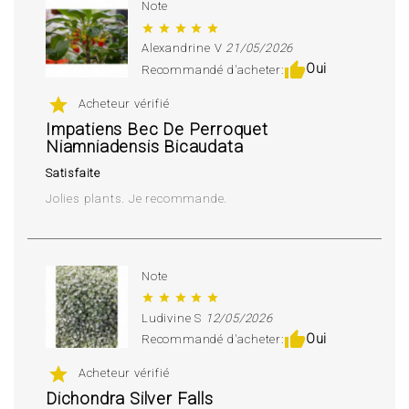
Note
star
star
star
star
star
Alexandrine V
21/05/2026
thumb_up
Oui
Recommandé d'acheter:
star
Acheteur vérifié
Impatiens Bec De Perroquet
Niamniadensis Bicaudata
Satisfaite
Jolies plants. Je recommande.
Note
star
star
star
star
star
Ludivine S
12/05/2026
thumb_up
Oui
Recommandé d'acheter:
star
Acheteur vérifié
Dichondra Silver Falls