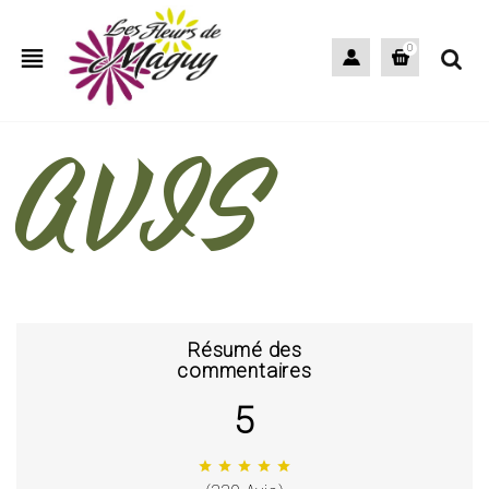
view_headline
0
AVIS
Résumé des
commentaires
5
star
star
star
star
star