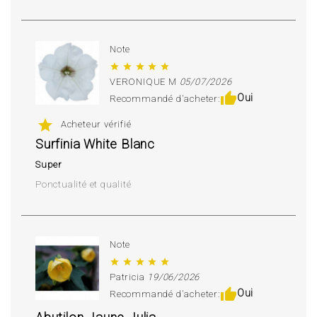
Note
star
star
star
star
star
VERONIQUE M
05/07/2026
thumb_up
Oui
Recommandé d'acheter:
star
Acheteur vérifié
Surfinia White Blanc
Super
Ponctualité et qualité
Note
star
star
star
star
star
Patricia
19/06/2026
thumb_up
Oui
Recommandé d'acheter: