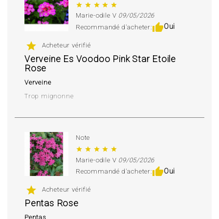
star
star
star
star
star
Marie-odile V
09/05/2026
thumb_up
Oui
Recommandé d'acheter:
star
Acheteur vérifié
Verveine Es Voodoo Pink Star Etoile
Rose
Verveine
Trop mignonne
Note
star
star
star
star
star
Marie-odile V
09/05/2026
thumb_up
Oui
Recommandé d'acheter:
star
Acheteur vérifié
Pentas Rose
Pentas